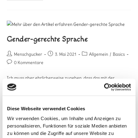
Gender-gerechte Sprache
Menschgucker
3. Mai 2021
Allgemein
/
Basics
0 Kommentare
Ich muss aber ehrlicherweise zugeben, dass das mit der
inklusiven Schreibweise (Männer sind mitgemeint) gar nicht so
einfach ist. Über 50 Jahre Hör- und Schreibgewohnheit haben
in meinem Gehirn tiefe Trampelpfade hinterlassen. Es ist schwer,
den neuen Weg durchzuhalten.
Diese Webseite verwendet Cookies
Wir verwenden Cookies, um Inhalte und Anzeigen zu
Weiterlesen
personalisieren, Funktionen für soziale Medien anbieten
zu können und die Zugriffe auf unsere Website zu